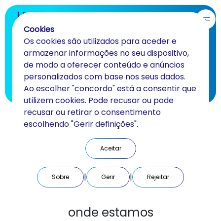
PT
Cookies
Os cookies são utilizados para aceder e
Contactos
armazenar informações no seu dispositivo,
de modo a oferecer conteúdo e anúncios
Descubra como chegar até nós!
personalizados com base nos seus dados.
Ao escolher "concordo" está a consentir que
VOLTAR
utilizem cookies. Pode recusar ou pode
recusar ou retirar o consentimento
escolhendo "Gerir definições".
Aceitar
|
|
Sobre
Gerir
Rejeitar
onde estamos